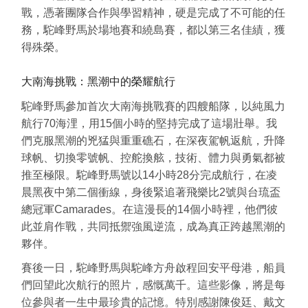
戰，憑著團隊合作與學習精神，硬是完成了不可能的任
務，駝峰野馬於場地賽和繞島賽，都以第三名佳績，獲
得殊榮。
大南海挑戰：黑潮中的榮耀航行
駝峰野馬參加首次大南海挑戰賽的四艘船隊，以純風力
航行70海浬，用15個小時的堅持完成了這場壯舉。我
們克服黑潮的兇猛與重重礁石，在深夜駕帆返航，升降
球帆、切換零號帆、控舵換舷，技術、體力與勇氣都被
推至極限。駝峰野馬號以14小時28分完成航行，在凌
晨黑夜中第二個衝線，身後緊追著飛樂比2號與台琉盃
總冠軍Camarades。在這漫長的14個小時裡，他們彼
此並肩作戰，共同抵禦強風逆流，成為真正跨越黑潮的
夥伴。
賽後一日，駝峰野馬與駝峰方舟啟程回安平母港，船員
們回望此次航行的照片，感慨萬千。這些影像，將是每
位參與者一生中最珍貴的記憶。特別感謝陳俊廷、戴文