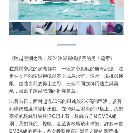
《跨越黑潮之路：2024澎湖週帆船賽的勇士篇章》
在風雨交織的澎湖群島，一段驚心動魄的航海記憶，注
定在今年的澎湖週帆船賽上成為永恆。這是一場挑戰極
限、超越自我的勇士之戰，三個不同族群用熱血與勇
氣，書寫了跨越黑潮的壯麗篇章。
比賽首日，面對超過30節的風速與2米高的巨浪，參賽
船隊依然選擇揚帆出航。在傾斜且濕滑的甲板上，我們
率領的駝峰野馬於IRC組出賽，駝峰方舟於EMBA組
別，我們操舵、控帆，甚至勇敢地放出球帆。許多來自
EMBA組的選手，首次參賽便直面黑潮之路的嚴苛挑