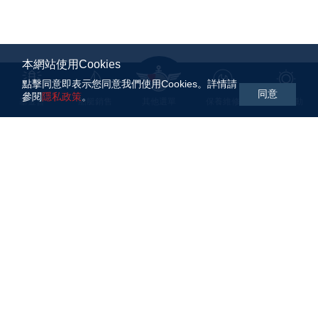
本網站使用Cookies
點擊同意即表示您同意我們使用Cookies。詳情請
同意
參閱
隱私政策
。
基金會
船艇銷售
其他選單
保養維修
航海活動
WARHAWK Sailing 駝峰航海於2018年由駝峰開發股份有
限公司與友晶科技集團共同成立。致力推廣大帆船航海運
動。我們經由航海教育、比賽訓練、跨洋長航，為台灣培
養大帆船航海族群。
隱私政策