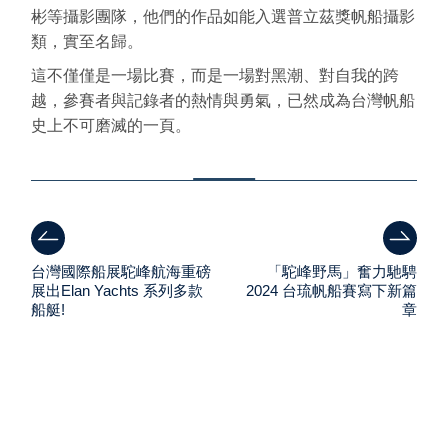
彬等攝影團隊，他們的作品如能入選普立茲獎帆船攝影
類，實至名歸。
這不僅僅是一場比賽，而是一場對黑潮、對自我的跨
越，參賽者與記錄者的熱情與勇氣，已然成為台灣帆船
史上不可磨滅的一頁。
台灣國際船展駝峰航海重磅
「駝峰野馬」奮力馳騁
展出Elan Yachts 系列多款
2024 台琉帆船賽寫下新篇
船艇!
章