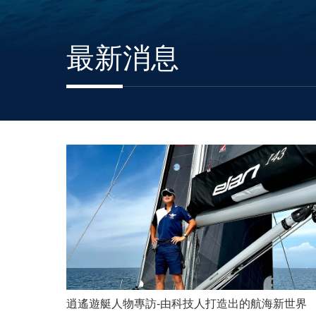
最新消息
逍遙遊艇人物專訪-由科技人打造出的航海新世界