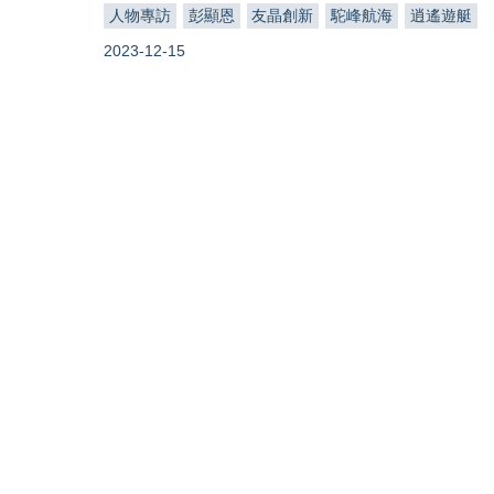
人物專訪
彭顯恩
友晶創新
駝峰航海
逍遙遊艇
2023-12-15